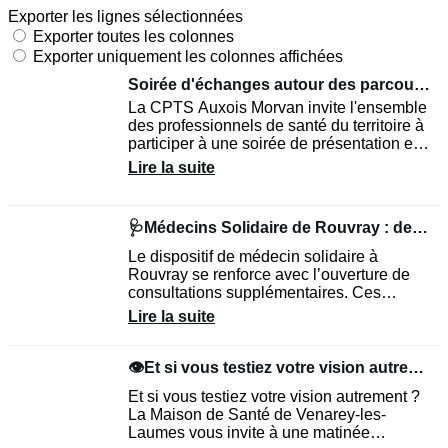
Exporter les lignes sélectionnées
Exporter toutes les colonnes
Exporter uniquement les colonnes affichées
Soirée d'échanges autour des parcours de soins – 18 juin 2026
La CPTS Auxois Morvan invite l'ensemble
des professionnels de santé du territoire à
participer à une soirée de présentation et
de débat autour des parcours de soins «...
Lire la suite
🩺Médecins Solidaire de Rouvray : de nouveaux créneaux disponibles
Le dispositif de médecin solidaire à
Rouvray se renforce avec l’ouverture de
consultations supplémentaires. Ces
nouveaux créneaux permettent
Lire la suite
d’augmenter l’offre de rendez-vous...
👁️Et si vous testiez votre vision autrement?
Et si vous testiez votre vision autrement ?
La Maison de Santé de Venarey-les-
Laumes vous invite à une matinée