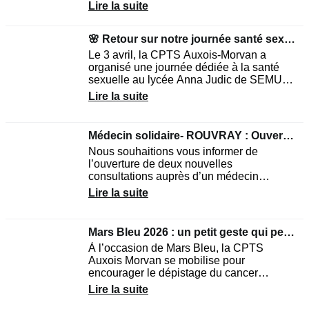
originale de sensibilisation le mardi 28
Lire la suite
avril à partir de...
🌸 Retour sur notre journée santé sexuelle du 3 avril
Le 3 avril, la CPTS Auxois-Morvan a
organisé une journée dédiée à la santé
sexuelle au lycée Anna Judic de SEMUR,
à destination des élèves de seconde, en
Lire la suite
partenariat avec le...
Médecin solidaire- ROUVRAY : Ouverture de nouvelles consultations
Nous souhaitions vous informer de
l’ouverture de deux nouvelles
consultations auprès d’un médecin
solidaire, Dr COLOMBO au cabinet
Lire la suite
médical de ROUVRAY, les vendredis 03
avril...
Mars Bleu 2026 : un petit geste qui peut sauver des vies
À l’occasion de Mars Bleu, la CPTS
Auxois Morvan se mobilise pour
encourager le dépistage du cancer
colorectal.Un message simple :👉 Vous
Lire la suite
avez reçu votre kit ? Pensez à...