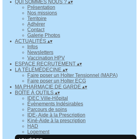
QUI SOMMES NOUS ?
▴
▾
Présentation
Nos missions
Territoire
Adhérer
Contact
Galerie Photos
ACTUALITÉS
▴
▾
Infos
Newsletters
Vaccination HPV
ESPACE RECRUTEMENT
▴
▾
LA TÉLÉMÉDECINE
▴
▾
Faire poser un Holter Tensionnel (MAPA)
Faire poser un Holter ECG
MA PHARMACIE DE GARDE
▴
▾
BOÎTE À OUTILS
▴
▾
IDEC Ville-Hôpital
Évènements Indésirables
Parcours de soins
IDE- Aide à la Prescription
Kiné-Aide à la prescription
HAD
Logement