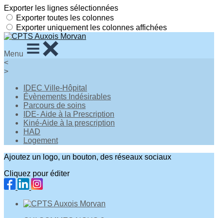
Exporter les lignes sélectionnées
Exporter toutes les colonnes
Exporter uniquement les colonnes affichées
Menu
<
>
IDEC Ville-Hôpital
Évènements Indésirables
Parcours de soins
IDE- Aide à la Prescription
Kiné-Aide à la prescription
HAD
Logement
Ajoutez un logo, un bouton, des réseaux sociaux
Cliquez pour éditer