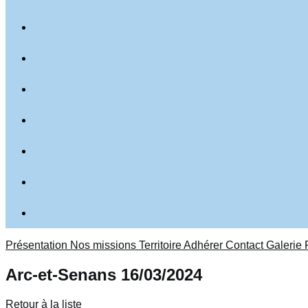
Présentation
Nos missions
Territoire
Adhérer
Contact
Galerie 
Arc-et-Senans 16/03/2024
Retour à la liste