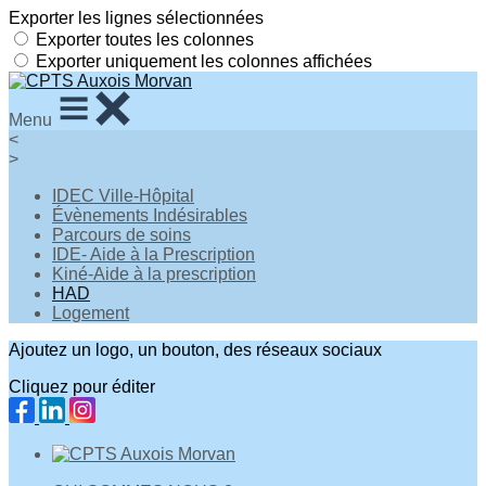
Exporter les lignes sélectionnées
Exporter toutes les colonnes
Exporter uniquement les colonnes affichées
Menu
<
>
IDEC Ville-Hôpital
Évènements Indésirables
Parcours de soins
IDE- Aide à la Prescription
Kiné-Aide à la prescription
HAD
Logement
Ajoutez un logo, un bouton, des réseaux sociaux
Cliquez pour éditer