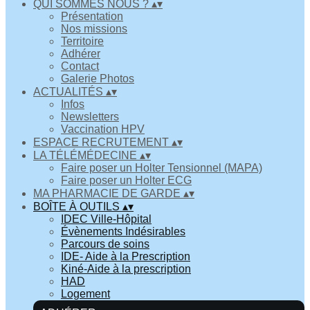
QUI SOMMES NOUS ?
▴
▾
Présentation
Nos missions
Territoire
Adhérer
Contact
Galerie Photos
ACTUALITÉS
▴
▾
Infos
Newsletters
Vaccination HPV
ESPACE RECRUTEMENT
▴
▾
LA TÉLÉMÉDECINE
▴
▾
Faire poser un Holter Tensionnel (MAPA)
Faire poser un Holter ECG
MA PHARMACIE DE GARDE
▴
▾
BOÎTE À OUTILS
▴
▾
IDEC Ville-Hôpital
Évènements Indésirables
Parcours de soins
IDE- Aide à la Prescription
Kiné-Aide à la prescription
HAD
Logement