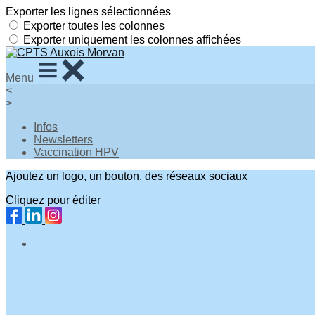
Exporter les lignes sélectionnées
Exporter toutes les colonnes
Exporter uniquement les colonnes affichées
Menu
<
>
Infos
Newsletters
Vaccination HPV
Ajoutez un logo, un bouton, des réseaux sociaux
Cliquez pour éditer